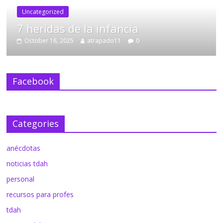
Uncategorized
7 heridas de la infancia
October 18, 2025
atrapado11
0
Facebook
Categories
anécdotas
noticias tdah
personal
recursos para profes
tdah