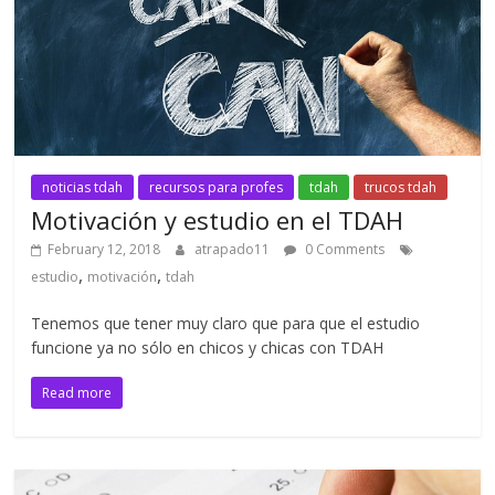
noticias tdah
recursos para profes
tdah
trucos tdah
Motivación y estudio en el TDAH
February 12, 2018
atrapado11
0 Comments
,
,
estudio
motivación
tdah
Tenemos que tener muy claro que para que el estudio
funcione ya no sólo en chicos y chicas con TDAH
Read more