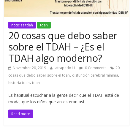
noticias tdah
tdah
20 cosas que debo saber
sobre el TDAH – ¿Es el
TDAH algo moderno?
November 20, 2019
atrapado11
0 Comments
20
,
,
cosas que debo saber sobre el tdah
disfunción cerebral mínima
,
historia tdah
tdah
Es habitual escuchar a la gente decir que el TDAH está de
moda, que los niños que antes eran así
Read more