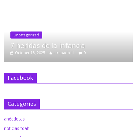
trucos tdah
[Tecnicas de Estudio TDAH] P
December 13, 2022
atrapado11
0
Facebook