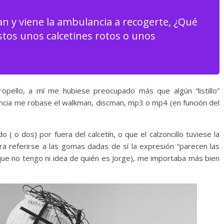
an y viene la ambulancia a recogerte, ¿Qué
stos unos calcetines rotos o unos
ropello, a mí me hubiese preocupado más que algún “listillo”
cia me robase el walkman, discman, mp3 o mp4 (en función del
( o dos) por fuera del calcetín, o que el calzoncillo tuviese la
a referirse a las gomas dadas de sí la expresión “parecen las
 que no tengo ni idea de quién es Jorge), me importaba más bien