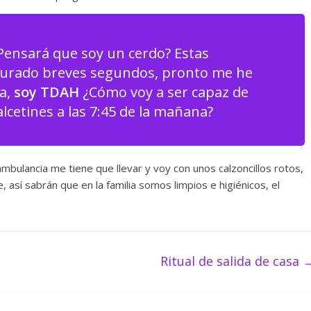
¿Pensará que soy un cerdo? Estas
urado breves segundos, pronto me he
a,
soy TDAH
¿Cómo voy a ser capaz de
lcetines a las 7:45 de la mañana?
 ambulancia me tiene que llevar y voy con unos calzoncillos rotos,
 así sabrán que en la familia somos limpios e higiénicos, el
Ritual de salida de casa