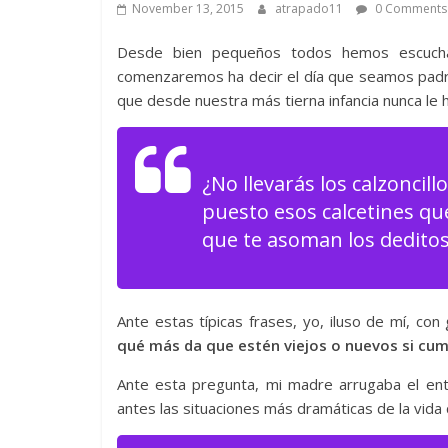
November 13, 2015
atrapado11
0 Comments
Desde bien pequeños todos hemos escucha
comenzaremos ha decir el día que seamos padre
que desde nuestra más tierna infancia nunca le
¿No llevarás los calzoncil
puesto esos calcetines que
que te asoman los deditos
Ante estas típicas frases, yo, iluso de mí, c
qué más da que estén viejos o nuevos si cum
Ante esta pregunta, mi madre arrugaba el ent
antes las situaciones más dramáticas de la vida 