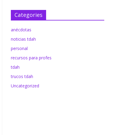
December 13, 2022
atrapado11
0
Facebook
Categories
anécdotas
noticias tdah
personal
recursos para profes
tdah
trucos tdah
Uncategorized