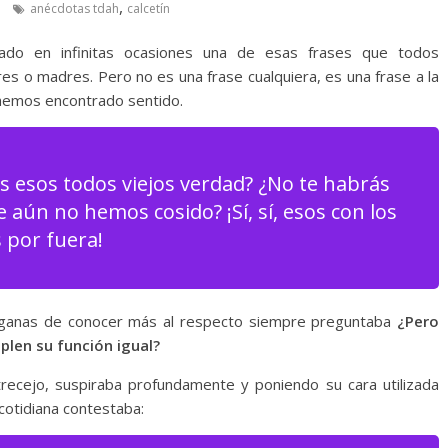
,
anécdotas tdah
calcetín
do en infinitas ocasiones una de esas frases que todos
s o madres. Pero no es una frase cualquiera, es una frase a la
 hemos encontrado sentido.
los esos todos viejos verdad? ¿No te habrás
 aún no hemos cosido? ¡Sí, sí, esos con los
 por fuera!
on ganas de conocer más al respecto siempre preguntaba
¿Pero
plen su función igual?
recejo, suspiraba profundamente y poniendo su cara utilizada
cotidiana contestaba: