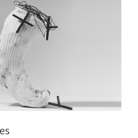
Uncategorized
recursos para profes
tdah
trucos tdah
7 heridas de
Soy TDAH, estudio y se me
October 18, 2025
olvida
April 26, 2021
atrapado11
0
es