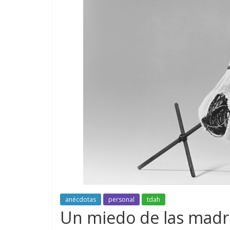
anécdotas
personal
tdah
Un miedo de las madr