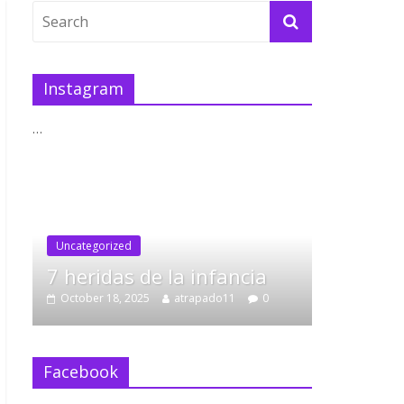
Instagram
…
 la infancia
atrapado11
0
trucos tdah
[Tecnicas de Estudio TDA
Pomodoro