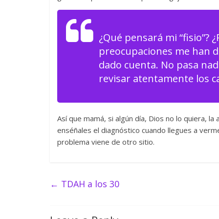
¿Qué pensará mi “fisio”? 
preocupaciones me han d
dado cuenta. No pasa nad
revisar atentamente los ca
Así que mamá, si algún día, Dios no lo quiera, la
enséñales el diagnóstico cuando llegues a verme,
problema viene de otro sitio.
←
TDAH a los 30