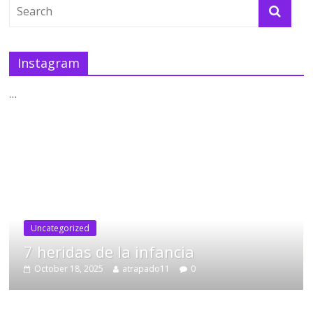
Instagram
…
Uncategorized
7 heridas de la infancia
October 18, 2025
atrapado11
0