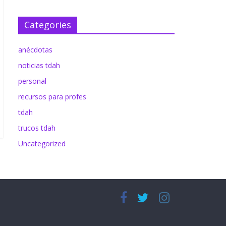
December 1
Categories
anécdotas
noticias tdah
personal
recursos para profes
tdah
trucos tdah
Uncategorized