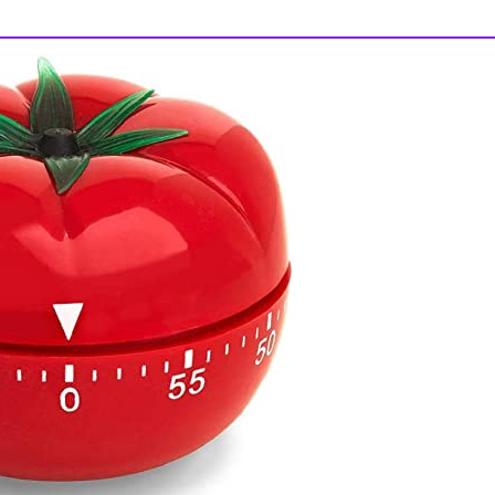
recursos para profes
tdah
trucos td
Soy TDAH, estudio y se 
olvida
April 26, 2021
atrapado11
0