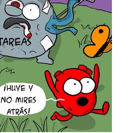
Uncategorized
sos para profes
tdah
trucos tdah
7 heridas de la i
TDAH, estudio y se me
October 18, 2025
atrapa
da
 26, 2021
atrapado11
0