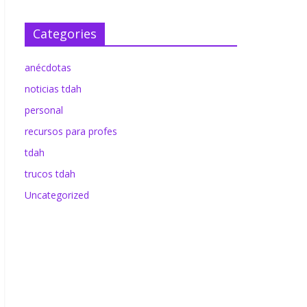
December 13, 2022
atrapado11
0
Facebook
Categories
anécdotas
noticias tdah
personal
recursos para profes
tdah
trucos tdah
Uncategorized