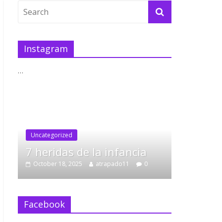
Instagram
…
nfancia
do11
0
trucos tdah
[Tecnicas de Estudio TDAH]
Pomodoro