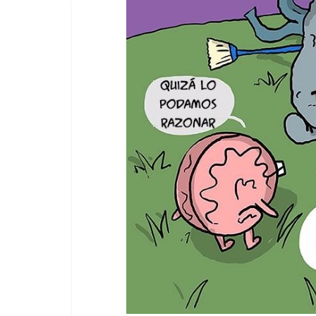
recur
Soy 
olvi
April