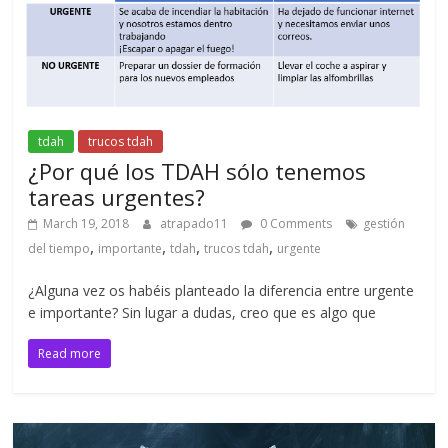
tdah
trucos tdah
¿Por qué los TDAH sólo tenemos
tareas urgentes?
March 19, 2018
atrapado11
0 Comments
gestión
,
,
,
,
del tiempo
importante
tdah
trucos tdah
urgente
¿Alguna vez os habéis planteado la diferencia entre urgente
e importante? Sin lugar a dudas, creo que es algo que
Read more