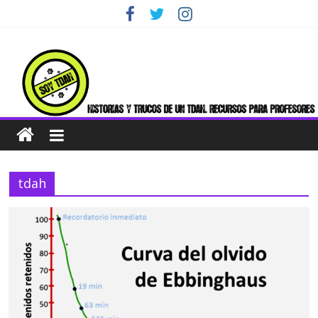
Skip
to
content
tdah