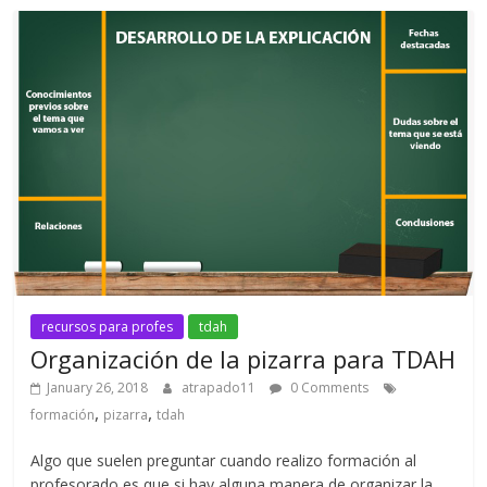
recursos para profes
tdah
Organización de la pizarra para TDAH
January 26, 2018
atrapado11
0 Comments
,
,
formación
pizarra
tdah
Algo que suelen preguntar cuando realizo formación al
profesorado es que si hay alguna manera de organizar la