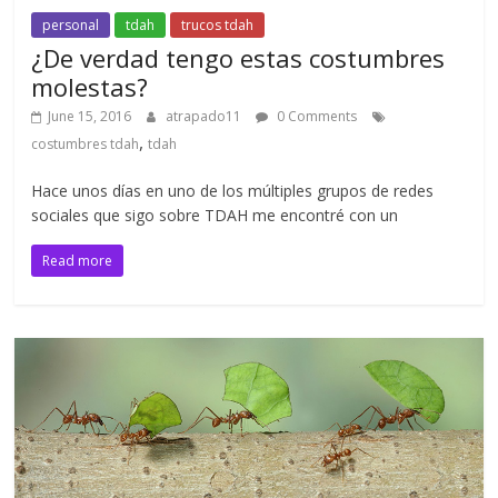
personal
tdah
trucos tdah
¿De verdad tengo estas costumbres
molestas?
June 15, 2016
atrapado11
0 Comments
,
costumbres tdah
tdah
Hace unos días en uno de los múltiples grupos de redes
sociales que sigo sobre TDAH me encontré con un
Read more